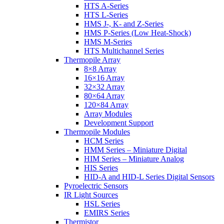
HTS A-Series
HTS L-Series
HMS J-, K- and Z-Series
HMS P-Series (Low Heat-Shock)
HMS M-Series
HTS Multichannel Series
Thermopile Array
8×8 Array
16×16 Array
32×32 Array
80×64 Array
120×84 Array
Array Modules
Development Support
Thermopile Modules
HCM Series
HMM Series – Miniature Digital
HIM Series – Miniature Analog
HIS Series
HID-A and HID-L Series Digital Sensors
Pyroelectric Sensors
IR Light Sources
HSL Series
EMIRS Series
Thermistor