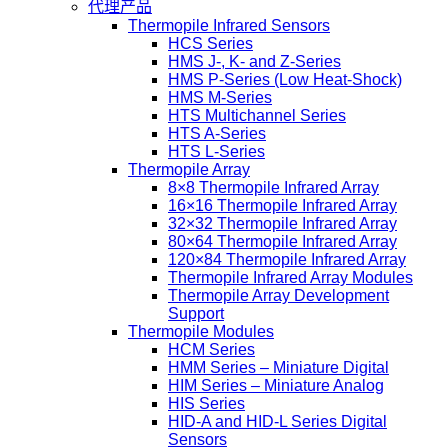
代理产品
Thermopile Infrared Sensors
HCS Series
HMS J-, K- and Z-Series
HMS P-Series (Low Heat-Shock)
HMS M-Series
HTS Multichannel Series
HTS A-Series
HTS L-Series
Thermopile Array
8×8 Thermopile Infrared Array
16×16 Thermopile Infrared Array
32×32 Thermopile Infrared Array
80×64 Thermopile Infrared Array
120×84 Thermopile Infrared Array
Thermopile Infrared Array Modules
Thermopile Array Development
Support
Thermopile Modules
HCM Series
HMM Series – Miniature Digital
HIM Series – Miniature Analog
HIS Series
HID-A and HID-L Series Digital
Sensors